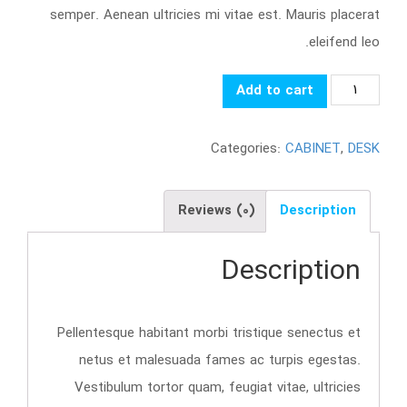
semper. Aenean ultricies mi vitae est. Mauris placerat
eleifend leo.
عنوان
Add to cart
ساختگی
محصول
Categories:
CABINET
,
DESK
آرکی
quantity
Reviews (0)
Description
Description
Pellentesque habitant morbi tristique senectus et
netus et malesuada fames ac turpis egestas.
Vestibulum tortor quam, feugiat vitae, ultricies