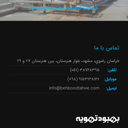
خط توليد كارخانجات عاليس | كليك نماييد
تماس با ما
خراسان رضوي، مشهد، بلوار هنرستان، بین هنرستان 27 و 29
تلفن:
38768395 (051)
موبایل:
9153138142 (98+)
ایمیل:
info@behboodtahvie.com